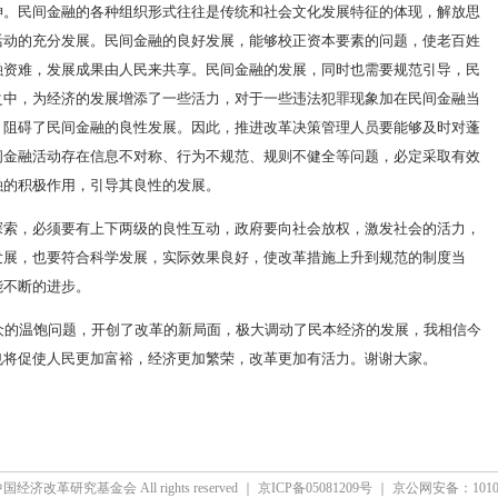
神。民间金融的各种组织形式往往是传统和社会文化发展特征的体现，解放思
活动的充分发展。民间金融的良好发展，能够校正资本要素的问题，使老百姓
融资难，发展成果由人民来共享。民间金融的发展，同时也需要规范引导，民
之中，为经济的发展增添了一些活力，对于一些违法犯罪现象加在民间金融当
，阻碍了民间金融的良性发展。因此，推进改革决策管理人员要能够及时对蓬
间金融活动存在信息不对称、行为不规范、规则不健全等问题，必定采取有效
融的积极作用，引导其良性的发展。
探索，必须要有上下两级的良性互动，政府要向社会放权，激发社会的活力，
发展，也要符合科学发展，实际效果良好，使改革措施上升到规范的制度当
能不断的进步。
众的温饱问题，开创了改革的新局面，极大调动了民本经济的发展，我相信今
也将促使人民更加富裕，经济更加繁荣，改革更加有活力。谢谢大家。
中国经济改革研究基金会 All rights reserved ｜
京ICP备05081209号
｜ 京公网安备：10108