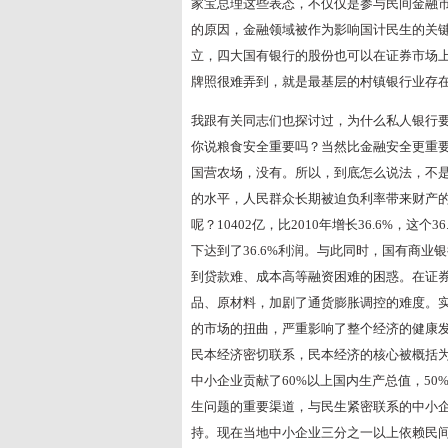
家宝总理这些表态，不仅仅是参与民间金融
的原因，金融领域被作为影响国计民生的关
立，四大国有银行的股份也可以在证券市场
牌照很难弄到，就是最基层的村镇银行业存在
我跟有关同志们也探讨过，为什么私人银行
你说粮食安全重要吗？当然比金融安全更重
国营农场，没有。所以，到底怎么说法，不
的水平，人民群众长期被迫负利率带来财产的
呢？10402亿，比2010年增长36.6%，
下达到了36.6%利润。与此同时，国有商
到贷款难、成本高等融资困难的困惑。在证
品、原材料，加剧了通货膨胀调控的难度。
的市场的扭曲，严重影响了整个经济的健康
民本经济密切联系，民本经济的核心被概括
中小企业贡献了60%以上国内生产总值，5
生问题的重要渠道，与民生紧密联系的中小
持。现在当地中小企业三分之一以上依赖民