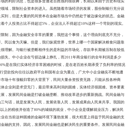
市场的利好消息，也是很多普通老百姓感到很鼓舞，长期以来由于历史和现实
键领域，限制社会资本的进入。虽然随着市场经济的发展，股份制银行充分设
上买到，但是大量的民间资本在金融市场当中仍然处于被边缘化的状态。金融
着个人投资占比不得超过5%，企业法人不得超过10%这样一个苛刻的现实。
要限制，因为金融安全非常的重要，我想这个事情，这个理由到底充不充分，
要。民以食为天嘛。但是，我们纵观世界，世界上哪一个国家解决粮食问题靠
是很理解。与银行被垄断相伴生的是利益的市场化，存款率长期被压制在较低
损失。中小企业在亏损边缘上挣扎，而2011年商业银行的全年利润是多少
这个36.6%是在我们实体经济非常困难的时候，是在老百姓长期承受了负利率的情况
业银行贷款投向往往以政府平台和国有企业为重点，广大中小企业确实不断地遭
券市场十年涨幅归零的大背景下，民间大量余资投资无路，只能从投各种商
实体企业则是求贷无门，最后带来高利润的困难，实体经济很困难。资本要素
发展，发展民间金融是打破金融垄断、推动改革进步的重新挑战。民间金融与
为三句话，就是发展为人民，发展依靠人民，发展成果由人民来共享。我国的
0%以上的税收并创造了80%的城镇的就业，中小企业是缓解就业压力，解决民
企业在当前这种困难的金融环境下蓬勃发展，很大程度上得益于民间金融的支
间金融的支持。因此，发展民间金融也是解决民生的重要条件。发展民间金融